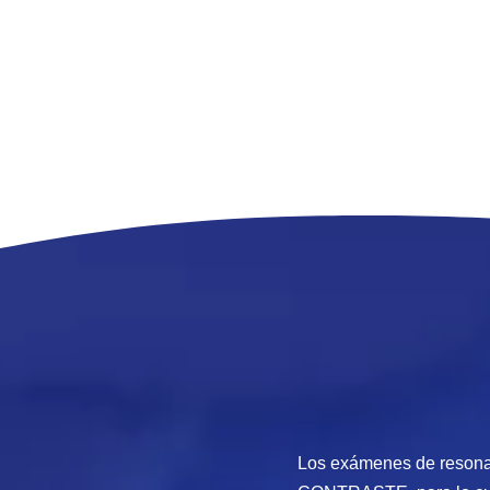
RESONANCIA
RESO
NUCLEAR
NUC
MAGNÉTICA DE
MAGNÉ
ARTICULACIONES
PLEJO 
COMPARATIVA
Los exámenes de reson