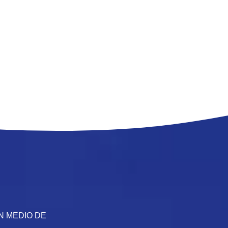
ANCIA
RESONANCIA
LEAR
NUCLEAR
 DE SITIO
MAGNÉTICA DE SITIO
CIFICADO
NO ESPECIFICADO
OD
REN MEDIO DE