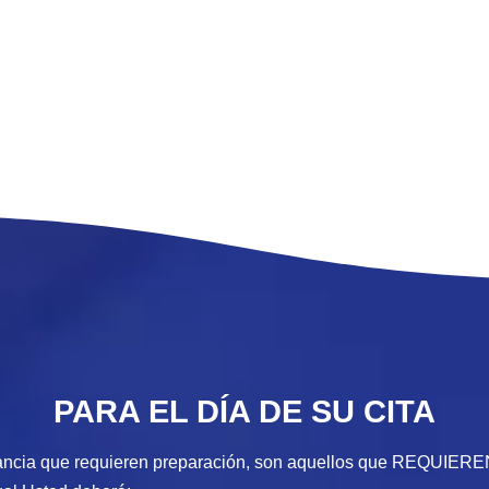
NANCIA
RESONANCIA
RESON
LEAR
NUCLEAR
NUC
TICA DE
MAGNÉTICA DE
MAGNÉTICA
BRAQUIAL
SISTEMA MUSCULO
NO ESPE
ESQUELÉTICO NCOC
S
PARA EL DÍA DE SU CITA
ancia que requieren preparación, son aquellos que REQUIE